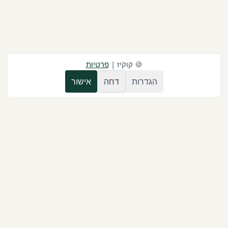
🍪
קוקיז
|
פרטיות
הגדרות
דחה
אישור
בונים סוכני AI ואוטומציות לעסקים בישראל: וואטסאפ, CRM, לידים,
תורים, חשבוניות, דשבורדים וחיבור מערכות.