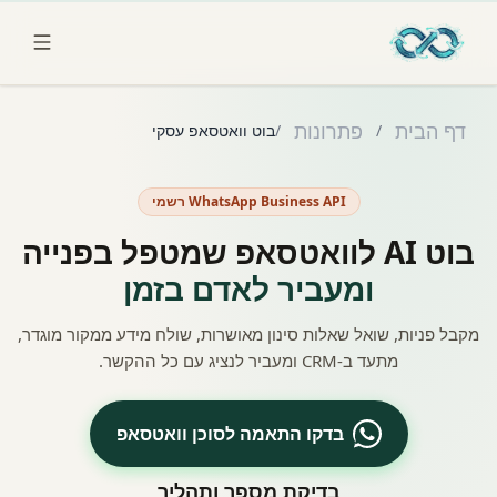
לג לתוכן הראשי
דף הבית
פתרונות
/
/
בוט וואטסאפ עסקי
WhatsApp Business API רשמי
בוט AI לוואטסאפ שמטפל בפנייה
ומעביר לאדם בזמן
מקבל פניות, שואל שאלות סינון מאושרות, שולח מידע ממקור מוגדר,
מתעד ב-CRM ומעביר לנציג עם כל ההקשר.
בדקו התאמה לסוכן וואטסאפ
בדיקת מספר ותהליך