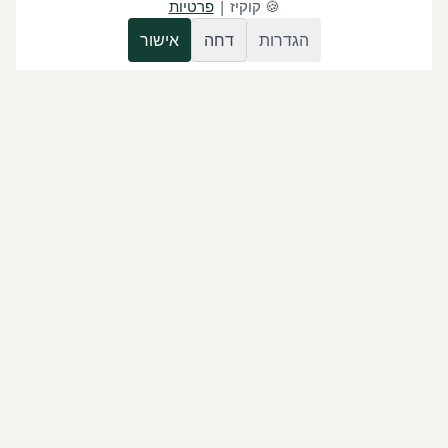
🍪
קוקיז
|
פרטיות
הגדרות
דחה
אישור
בונים סוכני AI ואוטומציות לעסקים בישראל: וואטסאפ, CRM, לידים,
תורים, חשבוניות, דשבורדים וחיבור מערכות.
03-7630715
IL
(646) 760-4854
USA